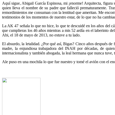
Aquí sigue, Abigail García Espinosa, mi ¡enorme! Arquitecta, figura 
quien lleva el nombre de su padre que falleció prematuramente. Tras 
remordimientos me consuman con la lentitud que ameritan. Me encomie
testimonios de los momentos de nuestro estar, de lo que no ha cambiad
La AK 47 señala lo que no hice, lo que te descuidé en los años del cán
que cumplieras los 46 años mientras a mis 52 ardía en el laberinto del
Abi, el 18 de mayo de 2013, no estuve a tu lado.
El absurdo, la letalidad. ¿Por qué así, Bigas? Cinco años después de 
madre, la enjundiosa trabajadora del INAH por décadas, de quien 
internacionalista y también abogada, la leal hermana que nunca tuve, t
Ale puso en una mochila lo que fue nuestro y tomé el avión con el en