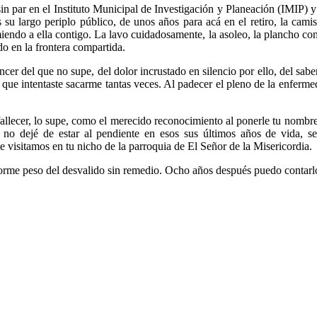
sin par en el Instituto Municipal de Investigación y Planeación (IMIP) 
su largo periplo público, de unos años para acá en el retiro, la camis
ndo a ella contigo. La lavo cuidadosamente, la asoleo, la plancho co
o en la frontera compartida.
cer del que no supe, del dolor incrustado en silencio por ello, del sab
 que intentaste sacarme tantas veces. Al padecer el pleno de la enferme
fallecer, lo supe, como el merecido reconocimiento al ponerle tu nombre
no dejé de estar al pendiente en esos sus últimos años de vida, se
e visitamos en tu nicho de la parroquia de El Señor de la Misericordia.
orme peso del desvalido sin remedio. Ocho años después puedo contarlo