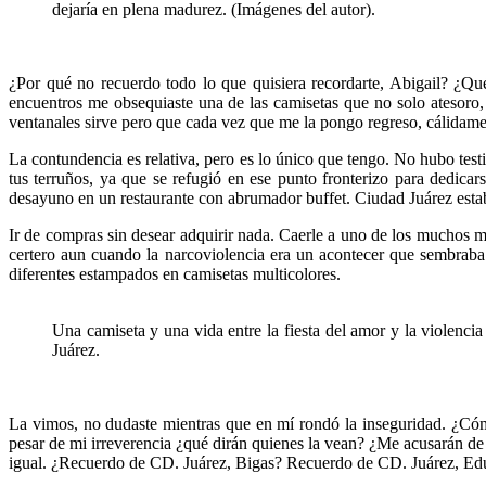
dejaría en plena madurez. (Imágenes del autor).
¿Por qué no recuerdo todo lo que quisiera recordarte, Abigail? ¿Q
encuentros me obsequiaste una de las camisetas que no solo atesoro,
ventanales sirve pero que cada vez que me la pongo regreso, cálidamen
La contundencia es relativa, pero es lo único que tengo. No hubo te
tus terruños, ya que se refugió en ese punto fronterizo para dedicar
desayuno en un restaurante con abrumador buffet. Ciudad Juárez estaba 
Ir de compras sin desear adquirir nada. Caerle a uno de los muchos ma
certero aun cuando la narcoviolencia era un acontecer que sembraba 
diferentes estampados en camisetas multicolores.
Una camiseta y una vida entre la fiesta del amor y la violencia
Juárez.
La vimos, no dudaste mientras que en mí rondó la inseguridad. ¿Cómo
pesar de mi irreverencia ¿qué dirán quienes la vean? ¿Me acusarán d
igual. ¿Recuerdo de CD. Juárez, Bigas? Recuerdo de CD. Juárez, Edu.