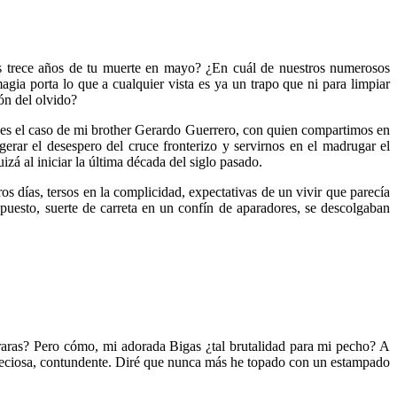
as trece años de tu muerte en mayo? ¿En cuál de nuestros numerosos
ia porta lo que a cualquier vista es ya un trapo que ni para limpiar
ón del olvido?
 es el caso de mi brother Gerardo Guerrero, con quien compartimos en
gerar el desespero del cruce fronterizo y servirnos en el madrugar el
zá al iniciar la última década del siglo pasado.
s días, tersos en la complicidad, expectativas de un vivir que parecía
puesto, suerte de carreta en un confín de aparadores, se descolgaban
 raras? Pero cómo, mi adorada Bigas ¿tal brutalidad para mi pecho? A
Preciosa, contundente. Diré que nunca más he topado con un estampado