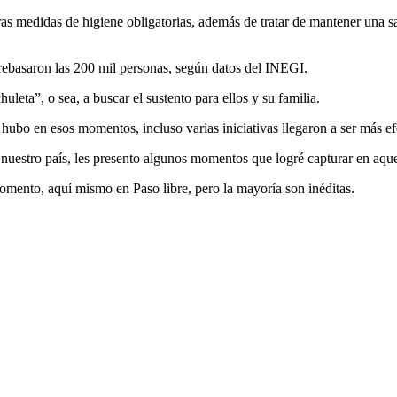
tras medidas
de higiene obligatorias, además de tratar de mantener una s
 rebasaron
las 200 mil personas, según datos del INEGI.
chuleta”, o
sea, a buscar el sustento para ellos y su familia.
ue hubo en
esos momentos, incluso varias iniciativas llegaron a ser más e
 nuestro
país, les presento algunos momentos que logré capturar en aque
 momento,
aquí mismo en Paso libre, pero la mayoría son inéditas.