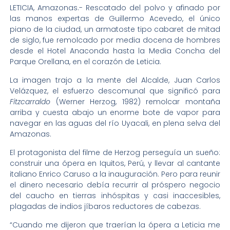
LETICIA, Amazonas.- Rescatado del polvo y afinado por
las manos expertas de Guillermo Acevedo, el único
piano de la ciudad, un armatoste tipo cabaret de mitad
de siglo, fue remolcado por media docena de hombres
desde el Hotel Anaconda hasta la Media Concha del
Parque Orellana, en el corazón de Leticia.
La imagen trajo a la mente del Alcalde, Juan Carlos
Velázquez, el esfuerzo descomunal que significó para
Fitzcarraldo
(Werner Herzog, 1982) remolcar montaña
arriba y cuesta abajo un enorme bote de vapor para
navegar en las aguas del río Uyacali, en plena selva del
Amazonas.
El protagonista del filme de Herzog perseguía un sueño:
construir una ópera en Iquitos, Perú, y llevar al cantante
italiano Enrico Caruso a la inauguración. Pero para reunir
el dinero necesario debía recurrir al próspero negocio
del caucho en tierras inhóspitas y casi inaccesibles,
plagadas de indios jíbaros reductores de cabezas.
“Cuando me dijeron que traerían la ópera a Leticia me