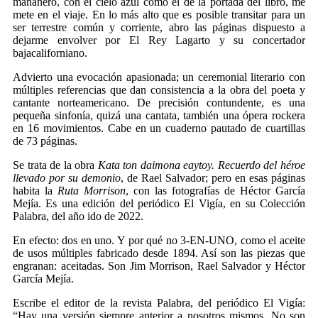
mañanero, con el cielo azul como el de la portada del libro, me
mete en el viaje. En lo más alto que es posible transitar para un
ser terrestre común y corriente, abro las páginas dispuesto a
dejarme envolver por El Rey Lagarto y su concertador
bajacaliforniano.
Advierto una evocación apasionada; un ceremonial literario con
múltiples referencias que dan consistencia a la obra del poeta y
cantante norteamericano. De precisión contundente, es una
pequeña sinfonía, quizá una cantata, también una ópera rockera
en 16 movimientos. Cabe en un cuaderno pautado de cuartillas
de 73 páginas.
Se trata de la obra
Kata ton daimona eaytoy. Recuerdo del héroe
llevado por su demonio
, de Rael Salvador; pero en esas páginas
habita la
Ruta Morrison
, con las fotografías de Héctor García
Mejía. Es una edición del periódico El Vigía, en su Colección
Palabra, del año ido de 2022.
En efecto: dos en uno. Y por qué no 3-EN-UNO, como el aceite
de usos múltiples fabricado desde 1894. Así son las piezas que
engranan: aceitadas. Son Jim Morrison, Rael Salvador y Héctor
García Mejía.
Escribe el editor de la revista Palabra, del periódico El Vigía:
“Hay una versión siempre anterior a nosotros mismos. No son