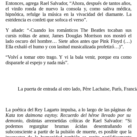
Entonces, agrega Rael Salvador, “Ahora, después de tantos años,
el vinilo ronda de nuevo la consola y, como saliva médica,
hipnótica, refulge la música en la vivacidad del diamante. La
estridencia es confeti que sofoca el verso”.
Y añade: “-Cuando los románticos The Beatles tocaban sus
cursis rolitas de amor, James Douglas Morrison nos mostró el
lado oscuro del hombre… Siete años antes que Pink Floyd (…)
Ella exhaló el humo y con lasitud musicalizada profetizó…)”.
“Volví a tomar otro trago. Y vi la bala venir, porque era como
dispararle al espejo y nada más”.
La puerta de entrada al otro lado, Père Lachaise, París, Franci
La poética del Rey Lagarto impulsa, a lo largo de las páginas de
Kata ton daimona eaytoy. Recuerdo del héroe llevado por su
demonio
, distintas arremetidas críticas de Rael Salvador: “Si
podemos regurgitar brumas ácidas desentrañando el
subconsciente a partir de la pulsión de muerte, es posible que la