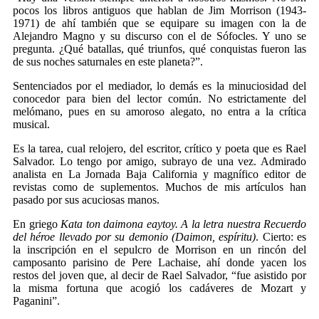
pocos los libros antiguos que hablan de Jim Morrison (1943-
1971) de ahí también que se equipare su imagen con la de
Alejandro Magno y su discurso con el de Sófocles. Y uno se
pregunta. ¿Qué batallas, qué triunfos, qué conquistas fueron las
de sus noches saturnales en este planeta?”.
Sentenciados por el mediador, lo demás es la minuciosidad del
conocedor para bien del lector común. No estrictamente del
melómano, pues en su amoroso alegato, no entra a la crítica
musical.
Es la tarea, cual relojero, del escritor, crítico y poeta que es Rael
Salvador. Lo tengo por amigo, subrayo de una vez. Admirado
analista en La Jornada Baja California y magnífico editor de
revistas como de suplementos. Muchos de mis artículos han
pasado por sus acuciosas manos.
En griego
Kata ton daimona eaytoy. A la letra nuestra Recuerdo
del héroe llevado por su demonio (Daimon, espíritu)
. Cierto: es
la inscripción en el sepulcro de Morrison en un rincón del
camposanto parisino de Pere Lachaise, ahí donde yacen los
restos del joven que, al decir de Rael Salvador, “fue asistido por
la misma fortuna que acogió los cadáveres de Mozart y
Paganini”.