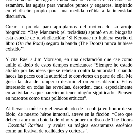
estambre, las agujas para variados puntos y engarces, inspirado
en el diseño propio para una medida ceñida a la intensidad
discursiva.
Crear la prenda para apropiarnos del motivo de su arrojo
biográfico: “Ray Manzarek (el tecladista) apuntó en su biografía
esta especie de reivindicación: ‘Si Kerouac no hubiera escrito el
libro (
On the Road
) seguro la banda (The Doors) nunca hubiese
existido’”.
Y cita Rael a Jim Morrison, en una declaración que cae como
anillo al dedo de estos tiempos mexicanos: “Siempre he estado
atraído por las ideas que se rebelan contra la autoridad -cuando
haces las paces con la autoridad te conviertes en parte de ella. Me
gusta la idea de romper o destruir el orden establecido. Estoy
interesado en todas las revueltas, desorden, caos, especialmente
en actividades que parecieran tener ningún significado. Piensen
en nosotros como unos políticos eróticos”.
Al llevar la música y el ensamblado de la cobija en honor de su
ídolo, de nuestro héroe inmortal, atreve en la ficción: “Creo que
debería abrir una botella de vino y poner un disco de The Doors
–
Essential Rarities
– y avalar su mágica escaramuza escénica
como un festival de realidades y certezas”.