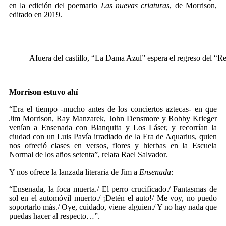
en la edición del poemario
Las nuevas criaturas
, de Morrison,
editado en 2019.
Afuera del castillo, “La Dama Azul” espera el regreso del “R
Morrison estuvo ahí
“Era el tiempo -mucho antes de los conciertos aztecas- en que
Jim Morrison, Ray Manzarek, John Densmore y Robby Krieger
venían a Ensenada con Blanquita y Los Láser, y recorrían la
ciudad con un Luis Pavía irradiado de la Era de Aquarius, quien
nos ofreció clases en versos, flores y hierbas en la Escuela
Normal de los años setenta”, relata Rael Salvador.
Y nos ofrece la lanzada literaria de Jim a
Ensenada
:
“Ensenada, la foca muerta./ El perro crucificado./ Fantasmas de
sol en el automóvil muerto./ ¡Detén el auto!/ Me voy, no puedo
soportarlo más./ Oye, cuidado, viene alguien./ Y no hay nada que
puedas hacer al respecto…”.