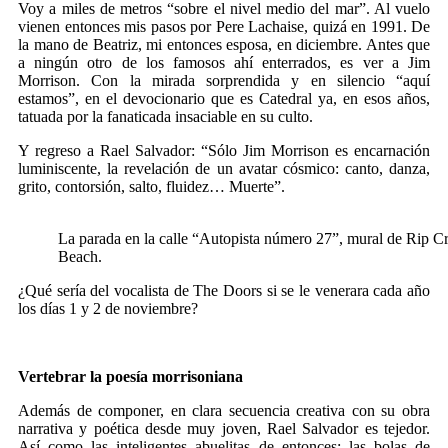
Voy a miles de metros “sobre el nivel medio del mar”. Al vuelo
vienen entonces mis pasos por Pere Lachaise, quizá en 1991. De
la mano de Beatriz, mi entonces esposa, en diciembre. Antes que
a ningún otro de los famosos ahí enterrados, es ver a Jim
Morrison. Con la mirada sorprendida y en silencio “aquí
estamos”, en el devocionario que es Catedral ya, en esos años,
tatuada por la fanaticada insaciable en su culto.
Y regreso a Rael Salvador: “Sólo Jim Morrison es encarnación
luminiscente, la revelación de un avatar cósmico: canto, danza,
grito, contorsión, salto, fluidez… Muerte”.
La parada en la calle “Autopista número 27”, mural de Rip C
Beach.
¿Qué sería del vocalista de The Doors si se le venerara cada año
los días 1 y 2 de noviembre?
Vertebrar la poesía morrisoniana
Además de componer, en clara secuencia creativa con su obra
narrativa y poética desde muy joven, Rael Salvador es tejedor.
Así como las inteligentes abuelitas de entonces: las bolas de