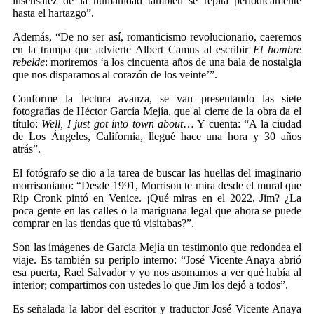
insensatez de la humanidad también se repita periódicamente
hasta el hartazgo”.
Además, “De no ser así, romanticismo revolucionario, caeremos
en la trampa que advierte Albert Camus al escribir
El hombre
rebelde
: moriremos ‘a los cincuenta años de una bala de nostalgia
que nos disparamos al corazón de los veinte’”.
Conforme la lectura avanza, se van presentando las siete
fotografías de Héctor García Mejía, que al cierre de la obra da el
título:
Well, I just got into town about
… Y cuenta: “A la ciudad
de Los Ángeles, California, llegué hace una hora y 30 años
atrás”.
El fotógrafo se dio a la tarea de buscar las huellas del imaginario
morrisoniano: “Desde 1991, Morrison te mira desde el mural que
Rip Cronk pintó en Venice. ¡Qué miras en el 2022, Jim? ¿La
poca gente en las calles o la mariguana legal que ahora se puede
comprar en las tiendas que tú visitabas?”.
Son las imágenes de García Mejía un testimonio que redondea el
viaje. Es también su periplo interno: “José Vicente Anaya abrió
esa puerta, Rael Salvador y yo nos asomamos a ver qué había al
interior; compartimos con ustedes lo que Jim los dejó a todos”.
Es señalada la labor del escritor y traductor José Vicente Anaya