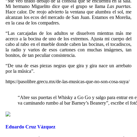
“Me veo tirado debajo de la consola que se encuentra en la sala.
Mi hermano Miguelito dice que el grupo se llama
Las puertas.
Hace calor. De reojo advierto la ventana que alumbra el sol, me
alcanzan los ecos del mercado de San Juan. Estamos en Morelia,
en la casa de los compadres.
“Las carcajadas de los adultos se disuelven mientras más me
acerco a la bocina de uno de los extremos. Ajusta mi cuerpo del
cabo al rabo en el mueble donde caben las bocinas, el tocadiscos,
la radio y varios de esos cartones con muchas imágenes, tan
bonitos, de tan peculiar consistencia.
“De una de esas piezas negras que gira y gira nace un arrebato
por la música”.
https://pasolibre.grecu.mx/de-las-musicas-que-no-son-cosa-suya/
“Abre sus puertas el Whisky a Go Go y salgo para entrar en e
va caminando rumbo al bar Barney’s Beanery”, escribe el fotó
Eduardo Cruz Vázquez