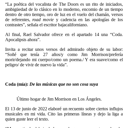
“La poética del vocalista de The Doors es un rito de iniciados,
ambigüedad de lo clásico en lo moderno, encomio de un tiempo
dentro de otro tiempo, oro de luz en el vuelo del chamán, versos
de referentes,
road movie
y cadencia en las apologías de los
contrastes”, señala el escritor bajacaliforniano.
Al final, Rael Salvador ofrece en el apartado 14 una “Coda.
Apocalipsis ahora”.
Invita a recitar unos versos del admirado objeto de su labor:
“Soñé que tenía 27 años/y como Jim Morrison/prefería
morir/dejando mi cuerpo/como un poema./ Y era suave/como el
peligro/ de vivir de nuevo la vida”.
Coda (mía):
De las músicas que no son cosa suya
Último hogar de Jim Morrison en Los Ángeles.
El 13 de junio de 2022 elaboré un recuento sobre ciertos influjos
musicales en mi vida. Cito las primeras líneas y dejo la liga a
quien guste leer el texto.