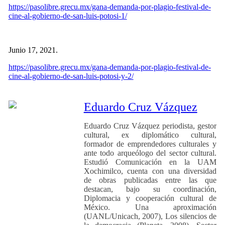
https://pasolibre.grecu.mx/gana-demanda-por-plagio-festival-de-
cine-al-gobierno-de-san-luis-potosi-1/
Junio 17, 2021.
https://pasolibre.grecu.mx/gana-demanda-por-plagio-festival-de-
cine-al-gobierno-de-san-luis-potosi-y-2/
Eduardo Cruz Vázquez
Eduardo Cruz Vázquez periodista, gestor
cultural, ex diplomático cultural,
formador de emprendedores culturales y
ante todo arqueólogo del sector cultural.
Estudió Comunicación en la UAM
Xochimilco, cuenta con una diversidad
de obras publicadas entre las que
destacan, bajo su coordinación,
Diplomacia y cooperación cultural de
México. Una aproximación
(UANL/Unicach, 2007), Los silencios de