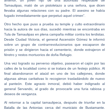
anterior, un joven hijo de una autoridad respetable de
Tamaulipas, mató de un pistoletazo a una señora, que dicen
llevaba algunas relaciones con su padre. El asesino se había
fugado inmediatamente que perpetuó aquel crimen”.
Otro hecho que puso a prueba su temple y culto extraordinario
hacia la autora de sus días, sucedió mientras se encontraba en
Tula de Tamaulipas en plena campaña militar contra los lerdistas.
Desde Ciudad Victoria, el general Ascensión Gómez le informó
sobre un grupo de contrarrevolucionarios que escaparon de
prisión y se dirigieron hacia el cementerio, donde extrajeron el
féretro y restos mortuorios de doña Refugio.
Una vez logrado su perverso objetivo, pasearon el cajón por las
calles de la localidad como si se tratara de un festejo público. Al
final abandonaron el ataúd en uno de los callejones, donde
algunas almas caritativas lo recogieron trasladándolo de nuevo
al panteón. Este agravio inmoral, debió haber indignado al
general Servando, al grado de provocarle una furia rabiosa y
deseos de venganza.
Al retornar a la capital tamaulipeca, después de triunfar en la
Batalla de las Antonias cerca del municipio de Bustamante,