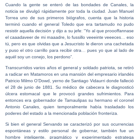
Cuando la gente se enteró de las bondades de Canales, la
noticia se divulgó rápidamente por toda la ciudad. Juan Manuel
Torrea uno de sus primeros biógrafos, cuenta que la historia
terminó cuando el general Toledo que era tartamudo no pudo
resistir aquella decisión y dijo a su jefe: “Yo al que proooffannase
el caaadaveer de mi maaadre, lo fussillo veeeinte veeeces… eso
tú, pero es que olvidas que a Jesucristo le dieron una cachetada
y puso el otro carrillo para recibir otra… pues yo que al lado de
aquél soy un conejo, los perdono”.
Transcurridos varios años el general y soldado patriota, se retiró
a radicar en Matamoros en una mansión del empresario irlandés
Patricio Milmo O’Dowd, yerno de Santiago Vidaurri donde falleció
el 28 de junio de 1881. Su médico de cabecera le diagnosticó
úlcera estomacal que le provocó grandes sufrimientos. Para
entonces era gobernador de Tamaulipas su hermano el coronel
Antonio Canales, quien temporalmente había trasladado los
poderes del estado a la mencionada población fronteriza.
Si bien el general Servando se caracterizó por sus ocurrencias
espontáneas y estilo personal de gobernar, también fue un
hombre inteligente, pragmático y experimentado estratega