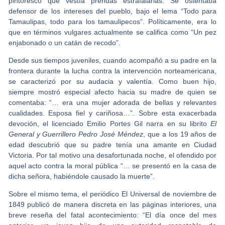
pintoresco que vestía prendas estrafalarias. Se ostentaba
defensor de los intereses del pueblo, bajo el lema “Todo para
Tamaulipas, todo para los tamaulipecos”. Políticamente, era lo
que en términos vulgares actualmente se califica como “Un pez
enjabonado o un catán de recodo”.
Desde sus tiempos juveniles, cuando acompañó a su padre en la
frontera durante la lucha contra la intervención norteamericana,
se caracterizó por su audacia y valentía. Como buen hijo,
siempre mostró especial afecto hacia su madre de quien se
comentaba: “… era una mujer adorada de bellas y relevantes
cualidades. Esposa fiel y cariñosa…”. Sobre esta exacerbada
devoción, el licenciado Emilio Portes Gil narra en su librito
El
General y Guerrillero Pedro José Méndez
, que a los 19 años de
edad descubrió que su padre tenía una amante en Ciudad
Victoria. Por tal motivo una desafortunada noche, el ofendido por
aquel acto contra la moral pública “… se presentó en la casa de
dicha señora, habiéndole causado la muerte”.
Sobre el mismo tema, el periódico El Universal de noviembre de
1849 publicó de manera discreta en las páginas interiores, una
breve reseña del fatal acontecimiento: “El día once del mes