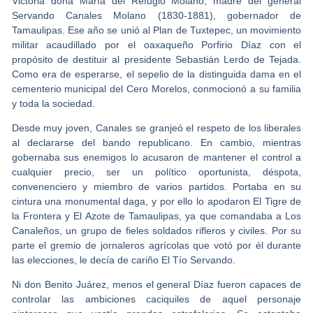
Victoria doña María del Refugio Molano, madre del general
Servando Canales Molano (1830-1881), gobernador de
Tamaulipas. Ese año se unió al Plan de Tuxtepec, un movimiento
militar acaudillado por el oaxaqueño Porfirio Díaz con el
propósito de destituir al presidente Sebastián Lerdo de Tejada.
Como era de esperarse, el sepelio de la distinguida dama en el
cementerio municipal del Cero Morelos, conmocionó a su familia
y toda la sociedad.
Desde muy joven, Canales se granjeó el respeto de los liberales
al declararse del bando republicano. En cambio, mientras
gobernaba sus enemigos lo acusaron de mantener el control a
cualquier precio, ser un político oportunista, déspota,
convenenciero y miembro de varios partidos. Portaba en su
cintura una monumental daga, y por ello lo apodaron El Tigre de
la Frontera y El Azote de Tamaulipas, ya que comandaba a Los
Canaleños, un grupo de fieles soldados rifleros y civiles. Por su
parte el gremio de jornaleros agrícolas que votó por él durante
las elecciones, le decía de cariño El Tío Servando.
Ni don Benito Juárez, menos el general Díaz fueron capaces de
controlar las ambiciones caciquiles de aquel personaje