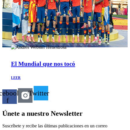
El Mundial que nos tocó
LEER
cebook-
Twitter
f
Únete a nuestro Newsletter
Suscríbete y recibe las últimas publicaciones en un correo