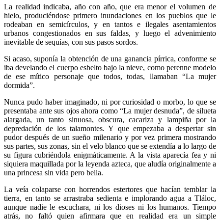
La realidad indicaba, año con año, que era menor el volumen de
hielo, produciéndose primero inundaciones en los pueblos que le
rodeaban en semicírculos, y en tantos e ilegales asentamientos
urbanos congestionados en sus faldas, y luego el advenimiento
inevitable de sequías, con sus pasos sordos.
Si acaso, suponía la obtención de una ganancia pírrica, conforme se
iba develando el cuerpo esbelto bajo la nieve, como perenne modelo
de ese mítico personaje que todos, todas, llamaban “La mujer
dormida”.
Nunca pudo haber imaginado, ni por curiosidad o morbo, lo que se
presentaba ante sus ojos ahora como “La mujer desnuda”, de silueta
alargada, un tanto sinuosa, obscura, cacariza y lampiña por la
depredación de los talamontes. Y que empezaba a despertar sin
pudor después de un sueño milenario y por vez primera mostrando
sus partes, sus zonas, sin el velo blanco que se extendía a lo largo de
su figura cubriéndola enigmáticamente. A la vista aparecía fea y ni
siquiera maquillada por la leyenda azteca, que aludía originalmente a
una princesa sin vida pero bella.
La veía colaparse con horrendos estertores que hacían temblar la
tierra, en tanto se arrastraba sedienta e implorando agua a Tláloc,
aunque nadie le escuchara, ni los dioses ni los humanos. Tiempo
atrás, no faltó quien afirmara que en realidad era un simple