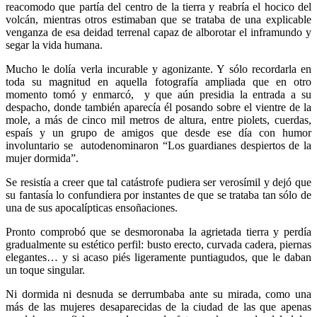
reacomodo que partía del centro de la tierra y reabría el hocico del
volcán, mientras otros estimaban que se trataba de una explicable
venganza de esa deidad terrenal capaz de alborotar el inframundo y
segar la vida humana.
Mucho le dolía verla incurable y agonizante. Y sólo recordarla en
toda su magnitud en aquella fotografía ampliada que en otro
momento tomó y enmarcó, y que aún presidia la entrada a su
despacho, donde también aparecía él posando sobre el vientre de la
mole, a más de cinco mil metros de altura, entre piolets, cuerdas,
espaís y un grupo de amigos que desde ese día con humor
involuntario se autodenominaron “Los guardianes despiertos de la
mujer dormida”.
Se resistía a creer que tal catástrofe pudiera ser verosímil y dejó que
su fantasía lo confundiera por instantes de que se trataba tan sólo de
una de sus apocalípticas ensoñaciones.
Pronto comprobó que se desmoronaba la agrietada tierra y perdía
gradualmente su estético perfil: busto erecto, curvada cadera, piernas
elegantes… y si acaso piés ligeramente puntiagudos, que le daban
un toque singular.
Ni dormida ni desnuda se derrumbaba ante su mirada, como una
más de las mujeres desaparecidas de la ciudad de las que apenas