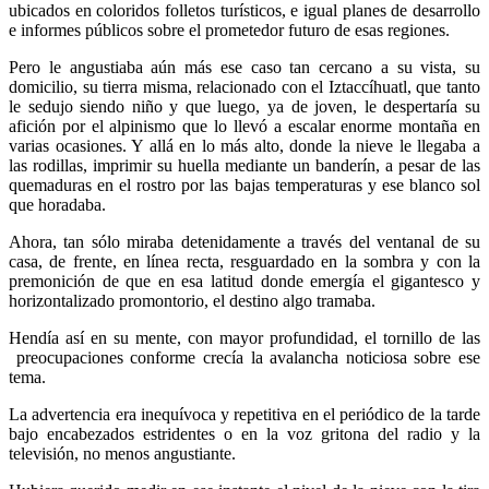
ubicados en coloridos folletos turísticos, e igual planes de desarrollo
e informes públicos sobre el prometedor futuro de esas regiones.
Pero le angustiaba aún más ese caso tan cercano a su vista, su
domicilio, su tierra misma, relacionado con el Iztaccíhuatl, que tanto
le sedujo siendo niño y que luego, ya de joven, le despertaría su
afición por el alpinismo que lo llevó a escalar enorme montaña en
varias ocasiones. Y allá en lo más alto, donde la nieve le llegaba a
las rodillas, imprimir su huella mediante un banderín, a pesar de las
quemaduras en el rostro por las bajas temperaturas y ese blanco sol
que horadaba.
Ahora, tan sólo miraba detenidamente a través del ventanal de su
casa, de frente, en línea recta, resguardado en la sombra y con la
premonición de que en esa latitud donde emergía el gigantesco y
horizontalizado promontorio, el destino algo tramaba.
Hendía así en su mente, con mayor profundidad, el tornillo de las
preocupaciones conforme crecía la avalancha noticiosa sobre ese
tema.
La advertencia era inequívoca y repetitiva en el periódico de la tarde
bajo encabezados estridentes o en la voz gritona del radio y la
televisión, no menos angustiante.