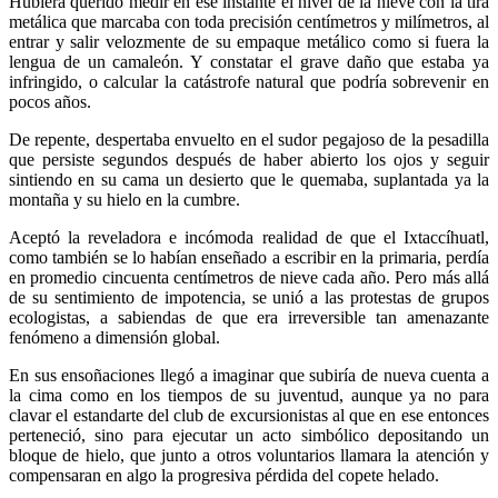
Hubiera querido medir en ese instante el nivel de la nieve con la tira
metálica que marcaba con toda precisión centímetros y milímetros, al
entrar y salir velozmente de su empaque metálico como si fuera la
lengua de un camaleón. Y constatar el grave daño que estaba ya
infringido, o calcular la catástrofe natural que podría sobrevenir en
pocos años.
De repente, despertaba envuelto en el sudor pegajoso de la pesadilla
que persiste segundos después de haber abierto los ojos y seguir
sintiendo en su cama un desierto que le quemaba, suplantada ya la
montaña y su hielo en la cumbre.
Aceptó la reveladora e incómoda realidad de que el Ixtaccíhuatl,
como también se lo habían enseñado a escribir en la primaria, perdía
en promedio cincuenta centímetros de nieve cada año. Pero más allá
de su sentimiento de impotencia, se unió a las protestas de grupos
ecologistas, a sabiendas de que era irreversible tan amenazante
fenómeno a dimensión global.
En sus ensoñaciones llegó a imaginar que subiría de nueva cuenta a
la cima como en los tiempos de su juventud, aunque ya no para
clavar el estandarte del club de excursionistas al que en ese entonces
perteneció, sino para ejecutar un acto simbólico depositando un
bloque de hielo, que junto a otros voluntarios llamara la atención y
compensaran en algo la progresiva pérdida del copete helado.