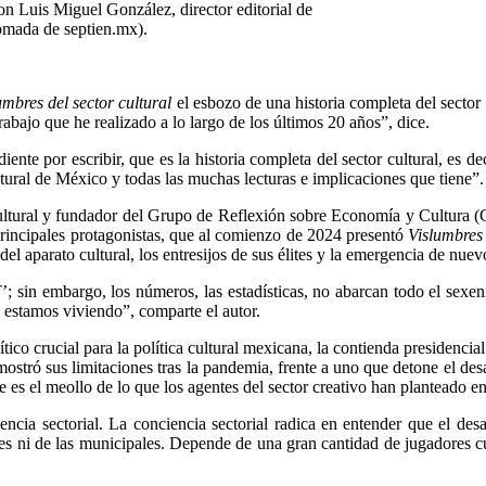
con Luis Miguel González, director editorial de
omada de septien.mx).
umbres del sector cultural
el esbozo de una historia completa del sector c
bajo que he realizado a lo largo de los últimos 20 años”, dice.
nte por escribir, que es la historia completa del sector cultural, es dec
ltural de México y todas las muchas lecturas e implicaciones que tiene”.
cultural y fundador del Grupo de Reflexión sobre Economía y Cultura 
 principales protagonistas, que al comienzo de 2024 presentó
Vislumbres 
el aparato cultural, los entresijos de sus élites y la emergencia de nuev
T’; sin embargo, los números, las estadísticas, no abarcan todo el sexen
e estamos viviendo”, comparte el autor.
ico crucial para la política cultural mexicana, la contienda presidencial
stró sus limitaciones tras la pandemia, frente a uno que detone el desa
que es el meollo de lo que los agentes del sector creativo han planteado 
cia sectorial. La conciencia sectorial radica en entender que el desa
tatales ni de las municipales. Depende de una gran cantidad de jugadores