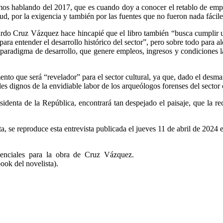
tamos hablando del 2017, que es cuando doy a conocer el retablo de emp
ud, por la exigencia y también por las fuentes que no fueron nada fáciles 
rdo Cruz Vázquez hace hincapié que el libro también “busca cumplir un 
 para entender el desarrollo histórico del sector”, pero sobre todo para a
n paradigma de desarrollo, que genere empleos, ingresos y condiciones l
que será “revelador” para el sector cultural, ya que, dado el desmante
es dignos de la envidiable labor de los arqueólogos forenses del sector 
identa de la República, encontrará tan despejado el paisaje, que la re
, se reproduce esta entrevista publicada el jueves 11 de abril de 2024 e
enciales para la obra de Cruz Vázquez.
ok del novelista).