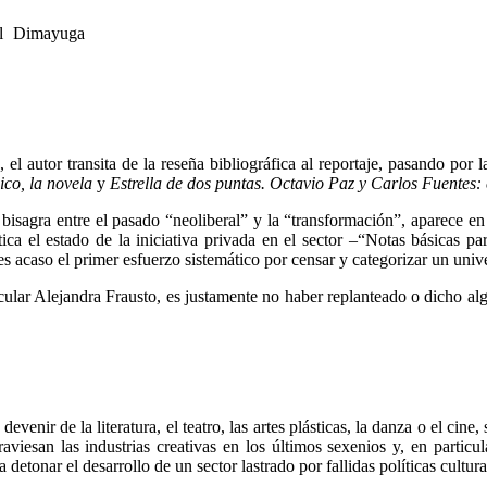
l Dimayuga
, el autor transita de la reseña bibliográfica al reportaje, pasando por 
co, la novela
y
Estrella de dos puntas. Octavio Paz y Carlos Fuentes:
sagra entre el pasado “neoliberal” y la “transformación”, aparece en la
ica el estado de la iniciativa privada en el sector –“Notas básicas 
 es acaso el primer esfuerzo sistemático por censar y categorizar un uni
cular Alejandra Frausto, es justamente no haber replanteado o dicho al
evenir de la literatura, el teatro, las artes plásticas, la danza o el cine
traviesan las industrias creativas en los últimos sexenios y, en parti
etonar el desarrollo de un sector lastrado por fallidas políticas cultur