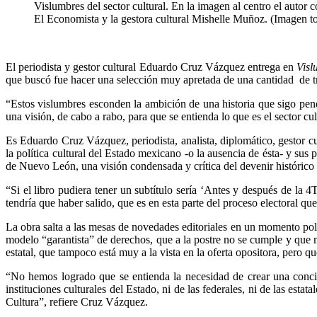
Vislumbres del sector cultural. En la imagen al centro el autor 
El Economista y la gestora cultural Mishelle Muñoz. (Imagen t
El periodista y gestor cultural Eduardo Cruz Vázquez entrega en
Visl
que buscó fue hacer una selección muy apretada de una cantidad de tra
“Estos vislumbres esconden la ambición de una historia que sigo pendie
una visión, de cabo a rabo, para que se entienda lo que es el sector cu
Es Eduardo Cruz Vázquez, periodista, analista, diplomático, gestor 
la política cultural del Estado mexicano -o la ausencia de ésta- y sus
de Nuevo León, una visión condensada y crítica del devenir histórico d
“Si el libro pudiera tener un subtítulo sería ‘Antes y después de la 4
tendría que haber salido, que es en esta parte del proceso electoral qu
La obra salta a las mesas de novedades editoriales en un momento polít
modelo “garantista” de derechos, que a la postre no se cumple y que mo
estatal, que tampoco está muy a la vista en la oferta opositora, pero 
“No hemos logrado que se entienda la necesidad de crear una concien
instituciones culturales del Estado, ni de las federales, ni de las es
Cultura”, refiere Cruz Vázquez.