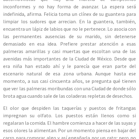
inconformes y no hay forma de avanzar. La espera será
indefinida, afirma. Felicia toma un clínex de su guantera para
limpiar los sudores que arrecian. En la guantera, también,
encuentra un lápiz de labios que no le pertenece. Lo asocia con
las permanentes ausencias de su marido, sin detenerse
demasiado en esa idea. Prefiere prestar atención a esas
palmeras amarillas y casi muertas que escoltan una de las
avenidas más importantes de la Ciudad de México. Desde que
era niña han estado ahí y le parecía que eran parte del
escenario natural de esa zona urbana. Aunque hasta ese
momento, a sus casi cincuenta años, se pregunta qué tienen
que ver las palmeras moribundas con una Ciudad de donde sólo
brota agua cuando sale de las coladeras repletas de desechos.
El olor que despiden las taquerías y puestos de fritangas
impregnan su olfato. Los puestos están llenos como si
regalaran la comida. El hambre comienza a hacer de las suyas y
esos olores la alimentan. Por un momento piensa en bajar del
carro para comprar algo y así engañarla por un rato; pero no