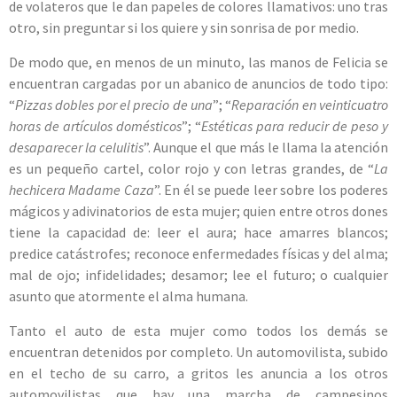
de volateros que le dan papeles de colores llamativos: uno tras
otro, sin preguntar si los quiere y sin sonrisa de por medio.
De modo que, en menos de un minuto, las manos de Felicia se
encuentran cargadas por un abanico de anuncios de todo tipo:
“
Pizzas dobles por el precio de una
”; “
Reparación en veinticuatro
horas de artículos domésticos
”; “
Estéticas para reducir de peso y
desaparecer la celulitis
”. Aunque el que más le llama la atención
es un pequeño cartel, color rojo y con letras grandes, de “
La
hechicera Madame Caza
”. En él se puede leer sobre los poderes
mágicos y adivinatorios de esta mujer; quien entre otros dones
tiene la capacidad de: leer el aura; hace amarres blancos;
predice catástrofes; reconoce enfermedades físicas y del alma;
mal de ojo; infidelidades; desamor; lee el futuro; o cualquier
asunto que atormente el alma humana.
Tanto el auto de esta mujer como todos los demás se
encuentran detenidos por completo. Un automovilista, subido
en el techo de su carro, a gritos les anuncia a los otros
automovilistas que hay una marcha de campesinos