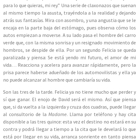
para lo que quieras, mi rey.” Una serie de claxonazos que suenan
al mismo tiempo la asusta, trayéndola a la realidad y dejando
atrás sus fantasías. Mira con asombro, y una angustia que se le
encaja en la parte baja del estómago, pues observa cómo los
autos empiezan a moverse. A su lado pasa el hombre del carro
verde que, con la misma sonrisa y un resignado movimiento de
hombros, se despide de ella. Por un segundo Felicia se queda
paralizada y piensa: Se está yendo mi futuro, el amor de mi
vida… Reacciona y acelera para avanzar rápidamente, pero la
prisa parece haberse adueñado de los automovilistas y ella ya
no puede alcanzar al hombre que cambiaría su vida.
Son las tres de la tarde. Felicia ya no tiene mucho que perder y
sí que ganar. El enojo de David será el mismo. Así que piensa
que, si da vuelta a la izquierda y cruza dos cuadras, puede llegar
al consultorio de la
Madame
. Llama por teléfono y hay cita
disponible a las tres quince: esta vez el destino no estará en su
contra y podrá llegar a tiempo a la cita que le develará lo que
está por llegar en su vida, arranca sonriente en tanto piensa