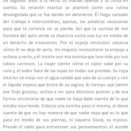
De algunos años a la fecha su marido apenas y la toma en
cuenta. Su relación marital se planteó como una rutina
desangelada que se fue dando sin detenerse. Él llega cansado
del trabajo e intercambian, apenas, las palabras necesarias
para que la cortesía no se pierda. Así que la sonrisa de ese
hombre del auto verde se muestra como una luz en medio de
un desierto de emociones. Por el espejo retrovisor observa
cómo él no deja de verla. Un impulso involuntario la empuja a
voltear a verlo, y él insiste con esa sonrisa que luce más por sus
labios carnosos. La mujer siente cómo el rubor sube por su
cara y, el sudor hace de las suyas en todas sus prendas. Su ropa
interior se moja con el agua salada que sale de su cuerpo y con
el líquido espeso que brota de su vagina. Al tiempo que siente
ese flujo gozoso, voltea a ver para distintos puntos y de esa
forma cerciorarse de que nadie se haya dado cuenta de lo que
estaba ocurriendo. Esboza una sonrisa para sí misma, al darse
cuenta de que no hay manera de que nadie sepa qué es lo que
pasa en medio de sus piernas, ni siquiera David, su esposo.
Prende el radio para entretener sus pensamientos: el acorde