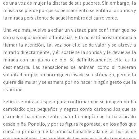
de una voz de mujer la distrae de sus pudores. Sin embargo, la
música se pierde porque su pensamiento se enfila a la sonrisa y
la mirada persistente de aquel hombre del carro verde.
Una vez más, vuelve a echar un vistazo para confirmar que no
son sus suposiciones o fantasías. Ella no está acostumbrada a
llamar la atención, tal vez por ello se da valor y se atreve a
mirarlo directamente, y él sostiene la sonrisa y le devuelve la
mirada con un guiño de ojo. Sí, definitivamente, ella es la
destinataria. Las sensaciones se animan como si tuvieran
voluntad propia: un hormigueo invade su estómago, pero ella
quiere disimular y se esmera por no hacer ningún gesto que la
traicione.
Felicia se mira al espejo para confirmar que su imagen no ha
cambiado: ojos pequeños y negros como carboncillos que se
esconden bajo unos lentes para la miopía que la ha atacado
desde niña. Por ello, y por su figura regordeta, en los años que
cursó la primaria fue la principal abanderada de las burlas de
sus compañeras. Los sonidos de las bocinas la distraen de sus