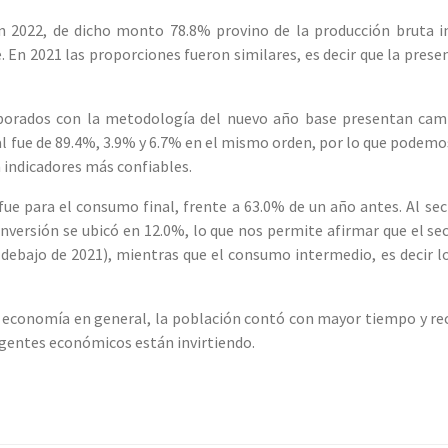
n 2022, de dicho monto 78.8% provino de la producción bruta in
 En 2021 las proporciones fueron similares, es decir que la prese
borados con la metodología del nuevo año base presentan cambio
fue de 89.4%, 3.9% y 6.7% en el mismo orden, por lo que podemos d
 indicadores más confiables.
fue para el consumo final, frente a 63.0% de un año antes. Al se
 inversión se ubicó en 12.0%, lo que nos permite afirmar que el s
r debajo de 2021), mientras que el consumo intermedio, es decir 
economía en general, la población contó con mayor tiempo y recurs
gentes económicos están invirtiendo.