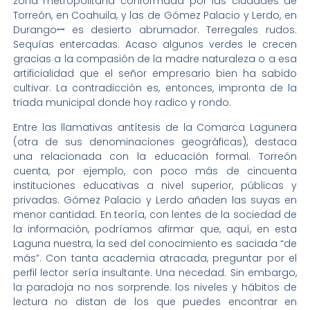
zona metropolitana conformada por las ciudades de
Torreón, en Coahuila, y las de Gómez Palacio y Lerdo, en
Durangoꟷ es desierto abrumador. Terregales rudos.
Sequías entercadas. Acaso algunos verdes le crecen
gracias a la compasión de la madre naturaleza o a esa
artificialidad que el señor empresario bien ha sabido
cultivar. La contradicción es, entonces, impronta de la
triada municipal donde hoy radico y rondo.
Entre las llamativas antítesis de la Comarca Lagunera
(otra de sus denominaciones geográficas), destaca
una relacionada con la educación formal. Torreón
cuenta, por ejemplo, con poco más de cincuenta
instituciones educativas a nivel superior, públicas y
privadas. Gómez Palacio y Lerdo añaden las suyas en
menor cantidad. En teoría, con lentes de la sociedad de
la información, podríamos afirmar que, aquí, en esta
Laguna nuestra, la sed del conocimiento es saciada “de
más”. Con tanta academia atracada, preguntar por el
perfil lector sería insultante. Una necedad. Sin embargo,
la paradoja no nos sorprende: los niveles y hábitos de
lectura no distan de los que puedes encontrar en