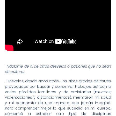
-Háblame de ti, de otros desvelos o pasiones que no sean
de cultura…
-Desvelos, desde años atrás. Los altos grados de estrés
provocados por buscar y conservar trabajos, así como
varias pérdidas familiares y de amistades (muertes,
violentaciones y distanciamientos), mermaron mi salud
y mi economía de una manera que jamás imaginé.
Para comprender mejor lo que sucedía en mi cuerpo,
comencé a estudiar otro tipo de disciplinas