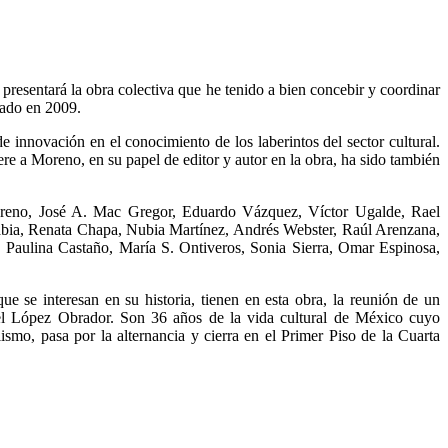
resentará la obra colectiva que he tenido a bien concebir y coordinar
dado en 2009.
novación en el conocimiento de los laberintos del sector cultural.
ere a Moreno, en su papel de editor y autor en la obra, ha sido también
oreno, José A. Mac Gregor, Eduardo Vázquez, Víctor Ugalde, Rael
rabia, Renata Chapa, Nubia Martínez, Andrés Webster, Raúl Arenzana,
Paulina Castaño, María S. Ontiveros, Sonia Sierra, Omar Espinosa,
que se interesan en su historia, tienen en esta obra, la reunión de un
el López Obrador. Son 36 años de la vida cultural de México cuyo
ismo, pasa por la alternancia y cierra en el Primer Piso de la Cuarta