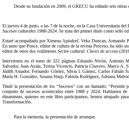
Desde su fundación en 2009, el GRECU ha editado seis obras c
El jueves 4 de junio, a las 7 de la noche, en la Casa Universitaria 
Sucesos culturales 1988-2024
. Se trata del primer título como sello
Estaré acompañado por Ximena Apisdorf, Veka Duncan, Armando Ponce
En tanto que Ponce, editor de cultura de la revista Proceso, ha sido u
editor de otros dos volúmenes
Sector cultural. Claves de acceso
(201
Intervienen en el tomo de 322 páginas Eduardo Nivón, Antonio M
Salvador, Juan Ayala, Teresa Vicencio, Patricia Chavero, Marco A. 
Judith Amador, Fernando Gómez, Silvia I. Gámez, Carlos Fabián Sa
María H. González, Susana Harp, Fabiola Rodríguez, Adriana Malvi
Titulé la presentación de los “Sucesos” con un llamado: “Persistir pa
conjunto de sucesos acontecidos entre 1988 y 2024. Hablamos de 
dinamismo, quienes en este libro participamos, hemos atrapado para i
Transformación.
Para la memoria, la presentación de arranque.