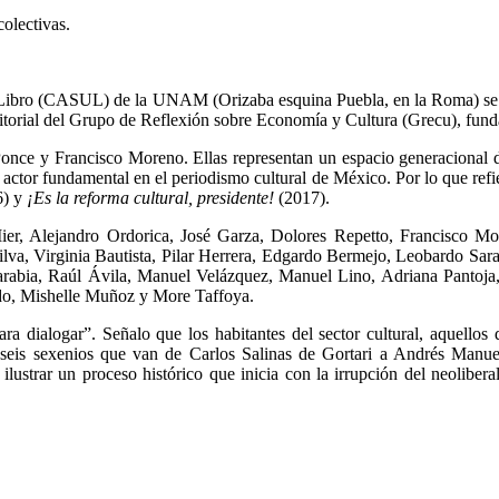
olectivas.
del Libro (CASUL) de la UNAM (Orizaba esquina Puebla, en la Roma) se p
 editorial del Grupo de Reflexión sobre Economía y Cultura (Grecu), fun
 y Francisco Moreno. Ellas representan un espacio generacional de in
n actor fundamental en el periodismo cultural de México. Por lo que refi
6) y
¡Es la reforma cultural, presidente!
(2017).
ier, Alejandro Ordorica, José Garza, Dolores Repetto, Francisco M
Silva, Virginia Bautista, Pilar Herrera, Edgardo Bermejo, Leobardo Sa
rabia, Raúl Ávila, Manuel Velázquez, Manuel Lino, Adriana Pantoja, 
do, Mishelle Muñoz y More Taffoya.
ra dialogar”. Señalo que los habitantes del sector cultural, aquellos 
seis sexenios que van de Carlos Salinas de Gortari a Andrés Manu
lustrar un proceso histórico que inicia con la irrupción del neoliberal