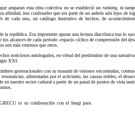
es que amparan esta obra colectiva no se estableció un
ranking
, ni tam
a afinidad, tras confesarles que era parte de un anhelo aún lejos de logr
és de cada uno, un catálogo ilustrativo de hechos, de acontecimie
la república. Era importante apurar una lectura diacrónica tras lo suc
r los alcances de cada periodo -espacio cíclico de comprensión del desar
tos son más extensos que otros.
chos noticiosos antologados, en virtud del predominio de una narrativa pe
siglo XXI.
timbres generacionales con su tsunami de visiones encontradas, contra
resonancias, alimentadas por el activismo, las causas nobles, el desa
en nuestro sector cultural a partir de un panal de puntos de vista tant
ramos.
l GRECU es su colaboración con el Inegi para