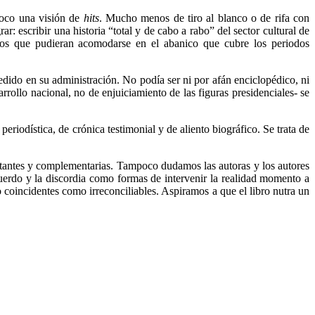
poco una visión de
hits
. Mucho menos de tiro al blanco o de rifa con
ar: escribir una historia “total y de cabo a rabo” del sector cultural de
ntos que pudieran acomodarse en el abanico que cubre los periodos
edido en su administración. No podía ser ni por afán enciclopédico, ni
rollo nacional, no de enjuiciamiento de las figuras presidenciales- se
riodística, de crónica testimonial y de aliento biográfico. Se trata de
stantes y complementarias. Tampoco dudamos las autoras y los autores
cuerdo y la discordia como formas de intervenir la realidad momento a
o coincidentes como irreconciliables. Aspiramos a que el libro nutra un